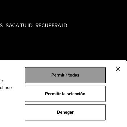
S
SACA TU ID
RECUPERA ID
Permitir todas
er
el uso
Permitir la selección
Denegar