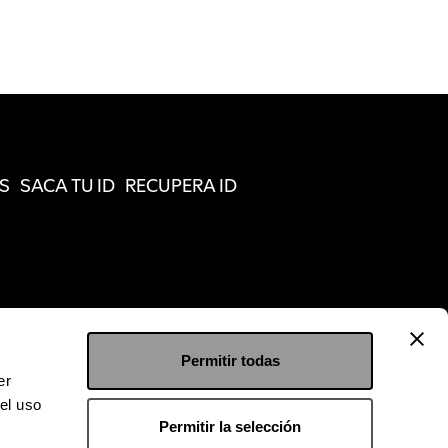
S
SACA TU ID
RECUPERA ID
Permitir todas
er
el uso
Permitir la selección