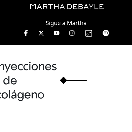
Friday, 07 August, 2026
Sigue a Martha
en W, lunes a viernes de 10 a 13 hrs.
inyecciones
de
colágeno