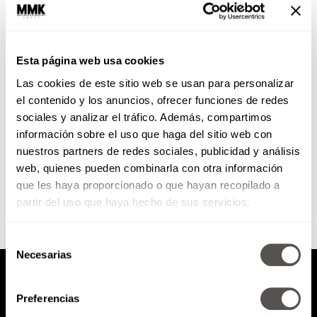
¿Quién es Alejandra Barrales?
Rumbo a la jefatura de
Gobierno de la CDMX
Esta página web usa cookies
Quién es la persona, la mamá, la
Las cookies de este sitio web se usan para personalizar
candidata, cuáles son sus
propuestas, por qué quiere
el contenido y los anuncios, ofrecer funciones de redes
gobernar.
sociales y analizar el tráfico. Además, compartimos
información sobre el uso que haga del sitio web con
nuestros partners de redes sociales, publicidad y análisis
SEGUIR LEYENDO
web, quienes pueden combinarla con otra información
que les haya proporcionado o que hayan recopilado a
partir del uso que haya hecho de sus servicios.
Selección
Necesarias
de
consentimiento
Preferencias