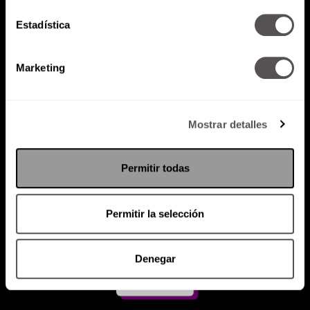
Estadística
Atención al cliente (suscripciones)
Política de Privacidad
Marketing
PODCAST
RADIO
MARTHA
EVENTOS
PRODUCTOS
SACA TU ID
RECUPERA ID
Mostrar detalles
Permitir todas
Permitir la selección
Denegar
Suscríbete