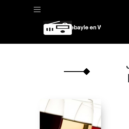
Martha Debayle en W, lunes a vierne