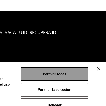
S
SACA TU ID
RECUPERA ID
Permitir todas
er
el uso
Permitir la selección
Denegar