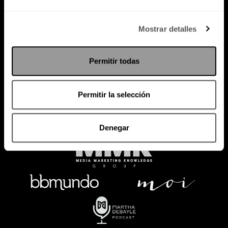
Política de Privacidad
Mostrar detalles
PODCAST
RADIO
MARTHA
EVENTOS
Permitir todas
PRODUCTOS
SACA TU ID
RECUPERA ID
Permitir la selección
Denegar