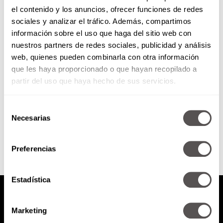
el contenido y los anuncios, ofrecer funciones de redes
Jueves de siempre en domingo:
sociales y analizar el tráfico. Además, compartimos
Emmanuel en modo navideño
información sobre el uso que haga del sitio web con
nuestros partners de redes sociales, publicidad y análisis
Y para cerrar el programa con
web, quienes pueden combinarla con otra información
alegría… ¡Emmanuel is in da
que les haya proporcionado o que hayan recopilado a
house!
partir del uso que haya hecho de sus servicios.
Selección
SEGUIR LEYENDO
Necesarias
de
consentimiento
Preferencias
Estadística
Marketing