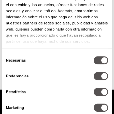
el contenido y los anuncios, ofrecer funciones de redes
Los libros más famosos de José
sociales y analizar el tráfico. Además, compartimos
Agustín
información sobre el uso que haga del sitio web con
nuestros partners de redes sociales, publicidad y análisis
Si andan con la duda sobre qué
web, quienes pueden combinarla con otra información
leer y quieren darse un viaje al
que les haya proporcionado o que hayan recopilado a
pasado, aquí les damos la lista...
partir del uso que haya hecho de sus servicios.
Selección
SEGUIR LEYENDO
Necesarias
de
consentimiento
Preferencias
Estadística
Marketing