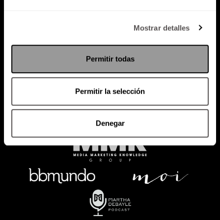
Política de Privacidad
Mostrar detalles
PODCAST
RADIO
MARTHA
EVENTOS
Permitir todas
PRODUCTOS
SACA TU ID
RECUPERA ID
Permitir la selección
Denegar