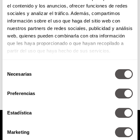
el contenido y los anuncios, ofrecer funciones de redes
José José la serie: El príncipe de
sociales y analizar el tráfico. Además, compartimos
la canción
información sobre el uso que haga del sitio web con
nuestros partners de redes sociales, publicidad y análisis
Está basada en el libro “Es mi
web, quienes pueden combinarla con otra información
vida” que escribió José José, nos
que les haya proporcionado o que hayan recopilado a
van a contar sus éxitos, amores,
adicciones,...
partir del uso que haya hecho de sus servicios.
Selección
SEGUIR LEYENDO
Necesarias
de
consentimiento
Preferencias
Estadística
Marketing