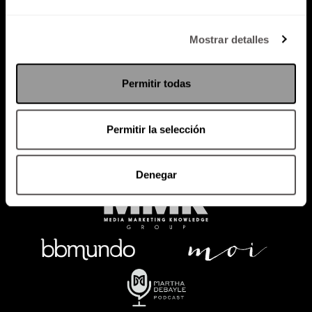
Política de Privacidad
Mostrar detalles
PODCAST
RADIO
MARTHA
EVENTOS
Permitir todas
PRODUCTOS
SACA TU ID
RECUPERA ID
Permitir la selección
Denegar