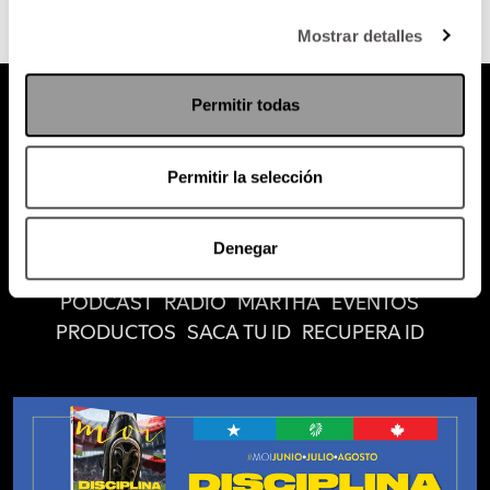
Mostrar detalles
Permitir todas
Permitir la selección
Atención al cliente (suscripciones)
Política de Privacidad
Denegar
PODCAST
RADIO
MARTHA
EVENTOS
PRODUCTOS
SACA TU ID
RECUPERA ID