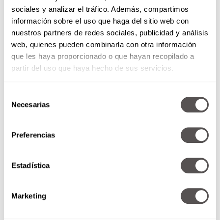
sociales y analizar el tráfico. Además, compartimos
información sobre el uso que haga del sitio web con
nuestros partners de redes sociales, publicidad y análisis
web, quienes pueden combinarla con otra información
que les haya proporcionado o que hayan recopilado a
partir del uso que haya hecho de sus servicios.
Jueves 15 de octubre de 2020
Selección
Necesarias
de
consentimiento
*UROLOGÍA y COVID-19: ¿Qué
debemos saber? *Las pésimas
Preferencias
posturas del Home Office
*¿Cómo practicar la paciencia sin
morir en el...
Estadística
SEGUIR LEYENDO
Marketing