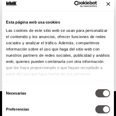
El súper hombre del
renacimiento
Esta página web usa cookies
Leonardo da Vinci es sin duda
Las cookies de este sitio web se usan para personalizar
uno de los personajes más
famosos de la historia, y no es
el contenido y los anuncios, ofrecer funciones de redes
para menos,...
sociales y analizar el tráfico. Además, compartimos
información sobre el uso que haga del sitio web con
nuestros partners de redes sociales, publicidad y análisis
SEGUIR LEYENDO
web, quienes pueden combinarla con otra información
que les haya proporcionado o que hayan recopilado a
partir del uso que haya hecho de sus servicios.
Selección
Necesarias
de
consentimiento
Preferencias