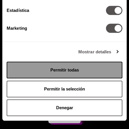
Estadística
Atención al cliente (suscripciones)
Política de Privacidad
Marketing
PODCAST
RADIO
MARTHA
EVENTOS
PRODUCTOS
SACA TU ID
RECUPERA ID
Mostrar detalles
Permitir todas
Permitir la selección
Denegar
Suscríbete