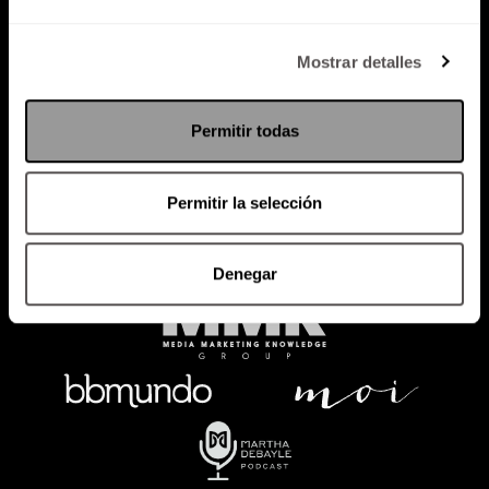
Política de Privacidad
Mostrar detalles
PODCAST
RADIO
MARTHA
EVENTOS
Permitir todas
PRODUCTOS
SACA TU ID
RECUPERA ID
Permitir la selección
Denegar