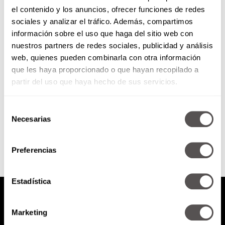
el contenido y los anuncios, ofrecer funciones de redes
Libro: Emociones en sintonía
sociales y analizar el tráfico. Además, compartimos
por Jessie Cervantes
información sobre el uso que haga del sitio web con
nuestros partners de redes sociales, publicidad y análisis
Es una historia de superación
web, quienes pueden combinarla con otra información
personal, de amor y de suspenso
que les haya proporcionado o que hayan recopilado a
que se desarrolla en una cabina
de radio. Los...
partir del uso que haya hecho de sus servicios.
Selección
SEGUIR LEYENDO
Necesarias
de
consentimiento
Preferencias
Estadística
Marketing