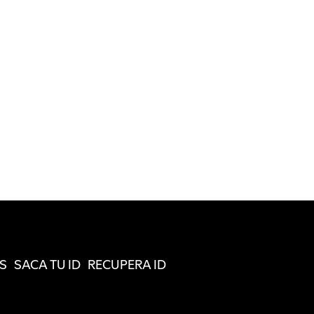
S
SACA TU ID
RECUPERA ID