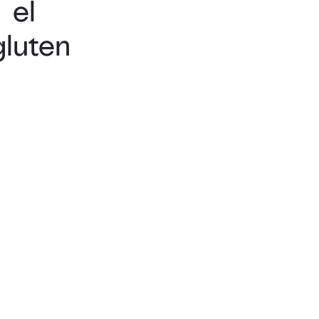
el
gluten