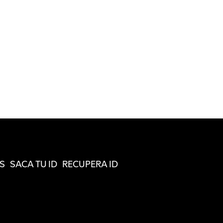
S
SACA TU ID
RECUPERA ID