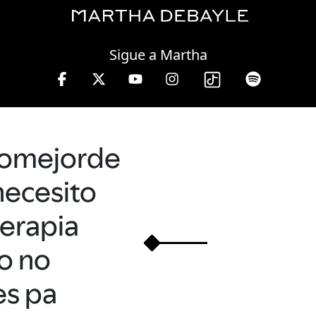
Thursday, 06 August, 2026
Sigue a Martha
e 10 a 13 hrs.
lomejorde
necesito
terapia
o no
es pa