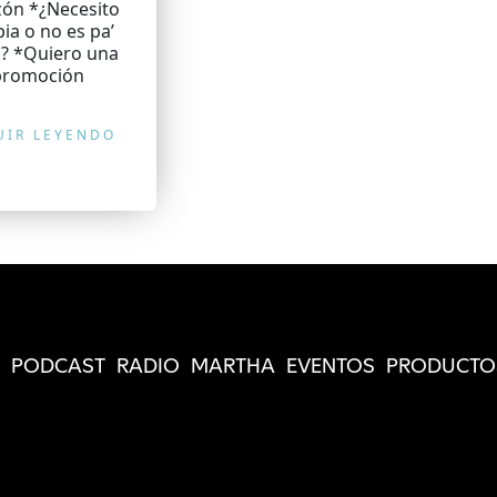
zón *¿Necesito
pia o no es pa’
o? *Quiero una
promoción
UIR LEYENDO
PODCAST
RADIO
MARTHA
EVENTOS
PRODUCTO