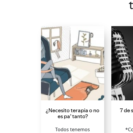
¿Necesito terapia o no
7 de 
es pa’ tanto?
Todos tenemos
*Co