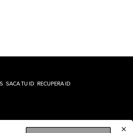
S
SACA TU ID
RECUPERA ID