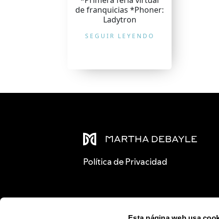
*Primera feria virtual
de franquicias *Phoner:
Ladytron
SEGUIR LEYENDO
Política de Privacidad
Esta página web usa cook