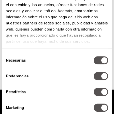
el contenido y los anuncios, ofrecer funciones de redes
¿El amor verdadero es
sociales y analizar el tráfico. Además, compartimos
incondicional?
información sobre el uso que haga del sitio web con
nuestros partners de redes sociales, publicidad y análisis
Les vamos a decir si realmente
web, quienes pueden combinarla con otra información
existe el amor incondicional o si
que les haya proporcionado o que hayan recopilado a
solo es una ilusión.
partir del uso que haya hecho de sus servicios.
Selección
SEGUIR LEYENDO
Necesarias
de
consentimiento
Preferencias
Estadística
Marketing