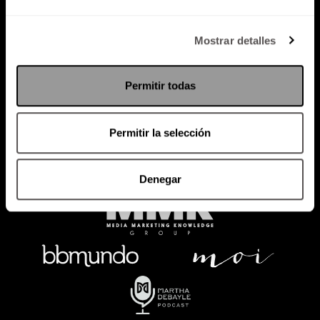
Política de Privacidad
Mostrar detalles
PODCAST
RADIO
MARTHA
EVENTOS
Permitir todas
PRODUCTOS
SACA TU ID
RECUPERA ID
Permitir la selección
Denegar