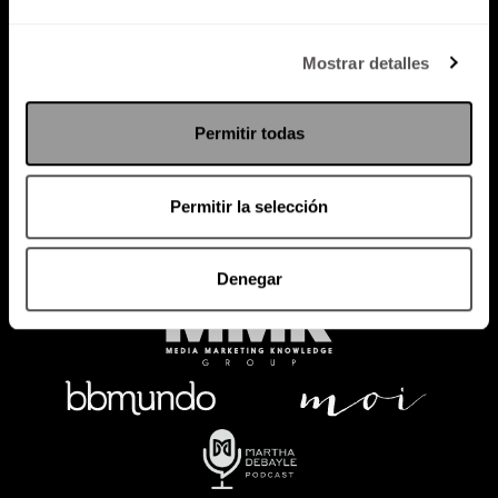
Política de Privacidad
Mostrar detalles
PODCAST
RADIO
MARTHA
EVENTOS
Permitir todas
PRODUCTOS
SACA TU ID
RECUPERA ID
Permitir la selección
Denegar