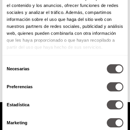
el contenido y los anuncios, ofrecer funciones de redes
Cómo le hacen: Los luchadores
sociales y analizar el tráfico. Además, compartimos
información sobre el uso que haga del sitio web con
nuestros partners de redes sociales, publicidad y análisis
Es la promoción de lucha libre
web, quienes pueden combinarla con otra información
profesional más antigua en
que les haya proporcionado o que hayan recopilado a
México fundada en 1933.
partir del uso que haya hecho de sus servicios.
Selección
SEGUIR LEYENDO
Necesarias
de
consentimiento
Preferencias
Estadística
Marketing