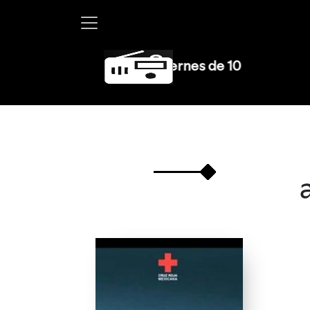
Debayle en W, lunes a viernes de 10 a 13 hrs.