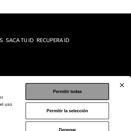
S
SACA TU ID
RECUPERA ID
Permitir todas
er
el uso
Permitir la selección
Denegar