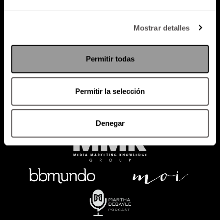
Política de Privacidad
Mostrar detalles
PODCAST
RADIO
MARTHA
EVENTOS
Permitir todas
PRODUCTOS
SACA TU ID
RECUPERA ID
Permitir la selección
Denegar