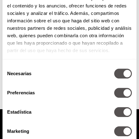
el contenido y los anuncios, ofrecer funciones de redes
Lunes 1 de octubre de 2018
sociales y analizar el tráfico. Además, compartimos
información sobre el uso que haga del sitio web con
nuestros partners de redes sociales, publicidad y análisis
*Heridas de la infancia según la
web, quienes pueden combinarla con otra información
numerología *Libro: Crea el
que les haya proporcionado o que hayan recopilado a
espacio para el amor *Lo bueno y
lo malo de...
partir del uso que haya hecho de sus servicios.
Selección
SEGUIR LEYENDO
Necesarias
de
consentimiento
Preferencias
Estadística
Marketing