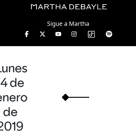
Thursday, 06 August, 2026
Sigue a Martha
Lunes
14 de
enero
de
2019