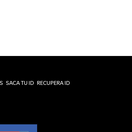
S
SACA TU ID
RECUPERA ID