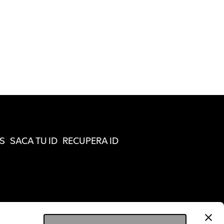
S
SACA TU ID
RECUPERA ID