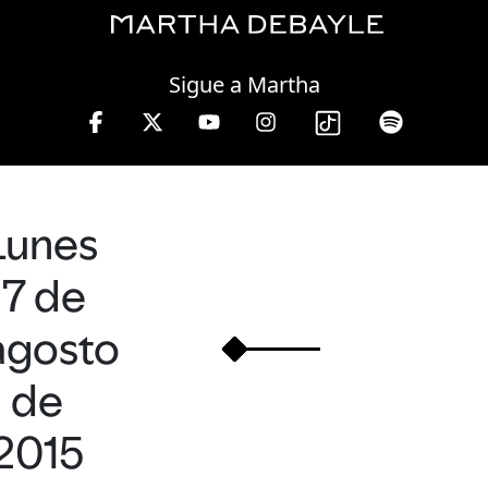
Friday, 07 August, 2026
Sigue a Martha
W, lunes a viernes de 10 a 13 hrs.
Lunes
17 de
agosto
de
2015