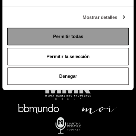
Política de Privacidad
Mostrar detalles
PODCAST
RADIO
MARTHA
EVENTOS
Permitir todas
PRODUCTOS
SACA TU ID
RECUPERA ID
Permitir la selección
Denegar