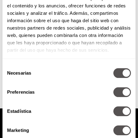
el contenido y los anuncios, ofrecer funciones de redes
Lunes 21 de mayo de 2018
sociales y analizar el tráfico. Además, compartimos
información sobre el uso que haga del sitio web con
nuestros partners de redes sociales, publicidad y análisis
*El cerebro hambriento *¿Qué
web, quienes pueden combinarla con otra información
son los ligamentos, tendones,
que les haya proporcionado o que hayan recopilado a
esguinces y desgarres? *¿Por qué
nos dan miedo los cambios?
partir del uso que haya hecho de sus servicios.
Selección
SEGUIR LEYENDO
Necesarias
de
consentimiento
Preferencias
Estadística
Marketing