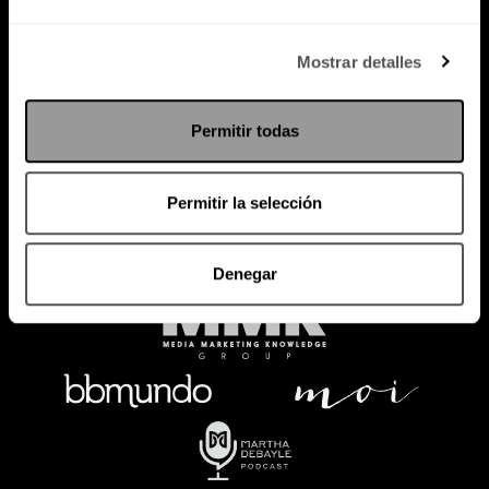
Política de Privacidad
Mostrar detalles
PODCAST
RADIO
MARTHA
EVENTOS
Permitir todas
PRODUCTOS
SACA TU ID
RECUPERA ID
Permitir la selección
Denegar