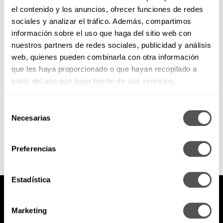
el contenido y los anuncios, ofrecer funciones de redes
¿Por qué tanto rollo con la
sociales y analizar el tráfico. Además, compartimos
evaluación de los maestros?
información sobre el uso que haga del sitio web con
nuestros partners de redes sociales, publicidad y análisis
¿Por qué se oponen a ser
web, quienes pueden combinarla con otra información
evaluados? ¿Cómo están los
que les haya proporcionado o que hayan recopilado a
maestros de nuestro país? Hoy te
lo decimos.
partir del uso que haya hecho de sus servicios.
Selección
SEGUIR LEYENDO
Necesarias
de
consentimiento
Preferencias
Estadística
Marketing