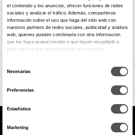
el contenido y los anuncios, ofrecer funciones de redes
¿Por qué estamos siempre de
sociales y analizar el tráfico. Además, compartimos
mal humor y con poca energía?
información sobre el uso que haga del sitio web con
nuestros partners de redes sociales, publicidad y análisis
Conoce las personalidades más
web, quienes pueden combinarla con otra información
proclives a sufrir malhumor
que les haya proporcionado o que hayan recopilado a
crónico, las razones y qué hacer
para revertirlo.
partir del uso que haya hecho de sus servicios.
Selección
SEGUIR LEYENDO
Necesarias
de
consentimiento
Preferencias
Estadística
Marketing