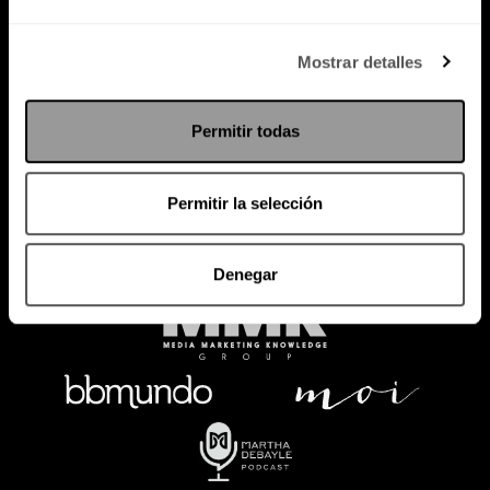
Política de Privacidad
Mostrar detalles
PODCAST
RADIO
MARTHA
EVENTOS
Permitir todas
PRODUCTOS
SACA TU ID
RECUPERA ID
Permitir la selección
Denegar