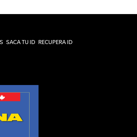
S
SACA TU ID
RECUPERA ID