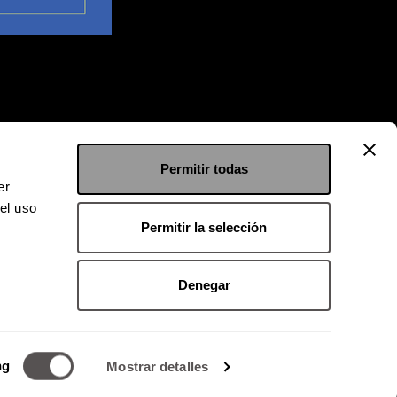
Permitir todas
er
el uso
Permitir la selección
Denegar
 9126 2222
kgroup.com.mx
ng
Mostrar detalles
o magnético.