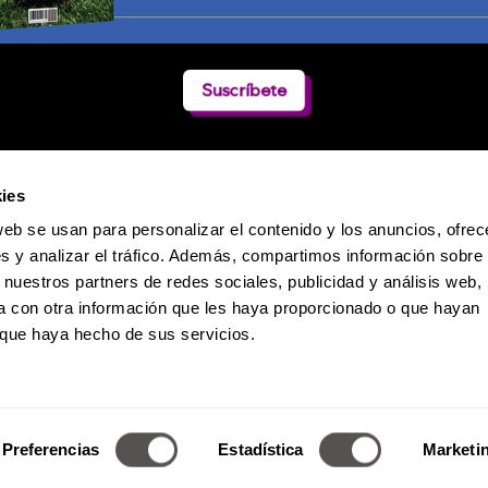
Suscríbete
ies
web se usan para personalizar el contenido y los anuncios, ofrec
s y analizar el tráfico. Además, compartimos información sobre 
 nuestros partners de redes sociales, publicidad y análisis web,
 con otra información que les haya proporcionado o que hayan
o que haya hecho de sus servicios.
Política de Privacidad
 Dumas 241 / Col. Polanco-Reforma / CP. 11550 / México D.F. / Teléfono:
Derechos Reservados de Media Marketing Knowledge Group www.mm
Preferencias
Estadística
Marketi
a reproducción total o parcial, incluyendo cualquier medio electrónico 