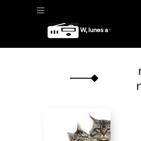
Martha Debayle en W, lunes a viernes de 10 a 