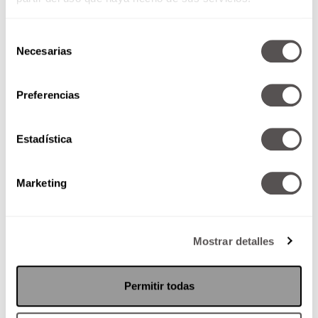
Selección
Necesarias
de
consentimiento
Preferencias
Elvira, te daría mi vida… pero la
estoy usando
Estadística
Una de las mejores actrices de
México nos presenta un nuevo
proyecto. Checa de qué se trata.
Marketing
Mostrar detalles
SEGUIR LEYENDO
Permitir todas