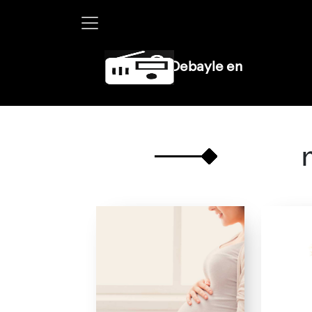
Martha Debayle en W, lunes a vierne