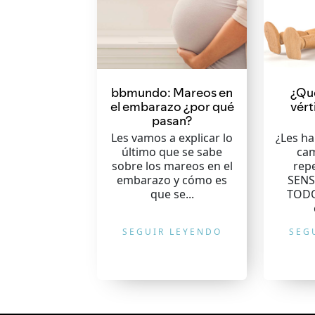
bbmundo: Mareos en
¿Qué
el embarazo ¿por qué
vért
pasan?
Les vamos a explicar lo
¿Les h
último que se sabe
cam
sobre los mareos en el
repe
embarazo y cómo es
SENS
que se...
TODO
SEGUIR LEYENDO
SEG