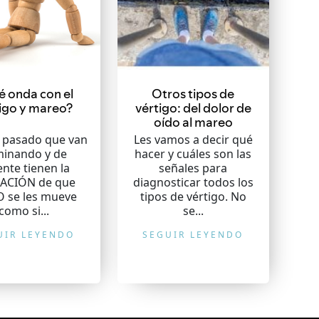
 onda con el
Otros tipos de
igo y mareo?
vértigo: del dolor de
oído al mareo
a pasado que van
Les vamos a decir qué
inando y de
hacer y cuáles son las
nte tienen la
señales para
ACIÓN de que
diagnosticar todos los
 se les mueve
tipos de vértigo. No
como si...
se...
UIR LEYENDO
SEGUIR LEYENDO