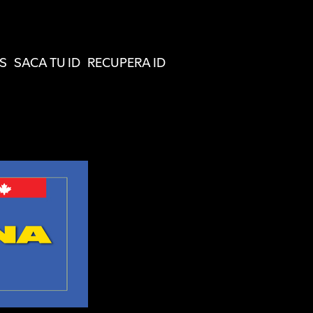
S
SACA TU ID
RECUPERA ID