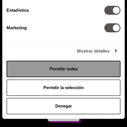
Estadística
Atención al cliente (suscripciones)
Política de Privacidad
Marketing
PODCAST
RADIO
MARTHA
EVENTOS
PRODUCTOS
SACA TU ID
RECUPERA ID
Mostrar detalles
Permitir todas
Permitir la selección
Denegar
Suscríbete