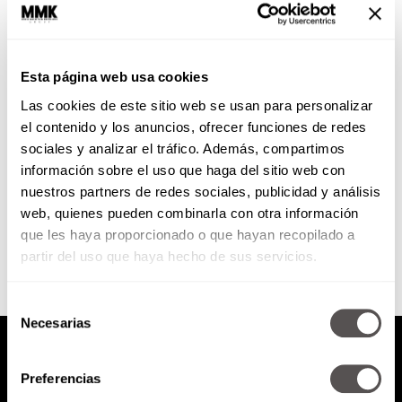
Historia de la pizza
Esta página web usa cookies
Sabemos que la amas, podrías
Las cookies de este sitio web se usan para personalizar
pasar días comiéndola y no sentir
culpa. Hoy te vamos a decir todas
el contenido y los anuncios, ofrecer funciones de redes
las cosas...
sociales y analizar el tráfico. Además, compartimos
información sobre el uso que haga del sitio web con
nuestros partners de redes sociales, publicidad y análisis
SEGUIR LEYENDO
web, quienes pueden combinarla con otra información
que les haya proporcionado o que hayan recopilado a
partir del uso que haya hecho de sus servicios.
Selección
Necesarias
de
consentimiento
Preferencias