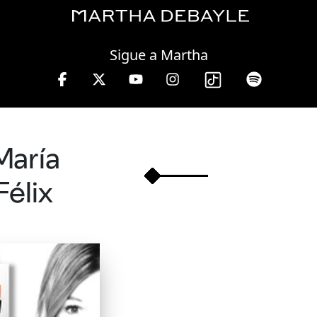
Friday, 07 August, 2026
Sigue a Martha
ha Debayle en W, lunes a viernes de 10 a 13 hrs.
María
Félix