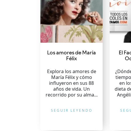
Los amores de María
El Fa
Félix
Od
Explora los amores de
¿Dónde
María Félix y cómo
tiemp
influyeron en sus 88
en lo
años de vida. Un
dieta d
recorrido por su alma...
Angéli
SEGUIR LEYENDO
SEG