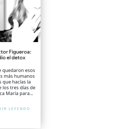
ctor Figueroa:
io el detox
 quedaron esos
os más humanos
s que hacías la
e los tres días de
ca María para...
UIR LEYENDO