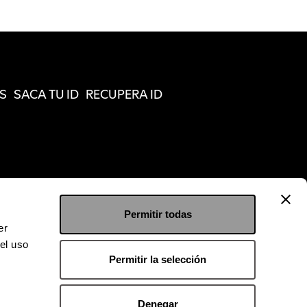
S
SACA TU ID
RECUPERA ID
Permitir todas
er
el uso
Permitir la selección
Denegar