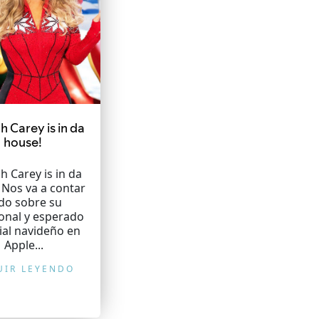
h Carey is in da
house!
h Carey is in da
 Nos va a contar
do sobre su
ional y esperado
ial navideño en
Apple...
UIR LEYENDO