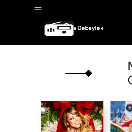
Martha Debayle en W, lunes a vie