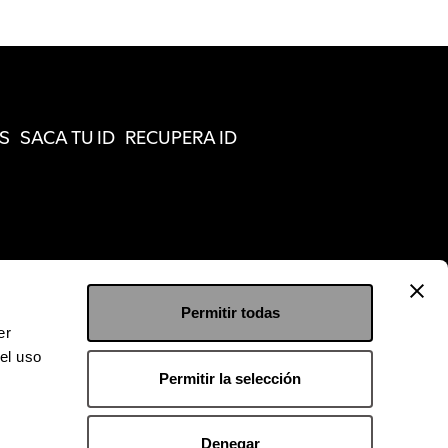
S
SACA TU ID
RECUPERA ID
Permitir todas
er
el uso
Permitir la selección
Denegar