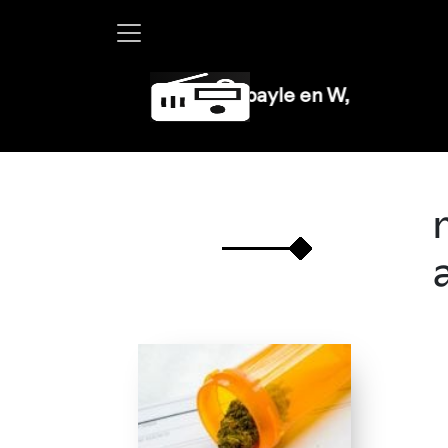
Martha Debayle en W, lunes a viernes 