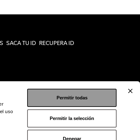
S
SACA TU ID
RECUPERA ID
Permitir todas
er
el uso
Permitir la selección
Denegar