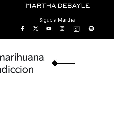
Friday, 07 August, 2026
Sigue a Martha
de 10 a 13 hrs.
marihuana
adiccion