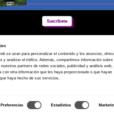
Suscríbete
ies
web se usan para personalizar el contenido y los anuncios, ofrec
s y analizar el tráfico. Además, compartimos información sobre 
 nuestros partners de redes sociales, publicidad y análisis web,
 con otra información que les haya proporcionado o que hayan
o que haya hecho de sus servicios.
Política de Privacidad
 Dumas 241 / Col. Polanco-Reforma / CP. 11550 / México D.F. / Teléfono:
Derechos Reservados de Media Marketing Knowledge Group www.mm
Preferencias
Estadística
Marketi
a reproducción total o parcial, incluyendo cualquier medio electrónico 