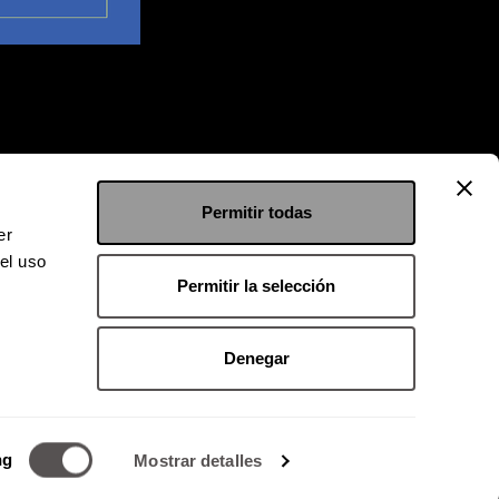
Permitir todas
er
el uso
Permitir la selección
Denegar
 9126 2222
kgroup.com.mx
ng
Mostrar detalles
o magnético.