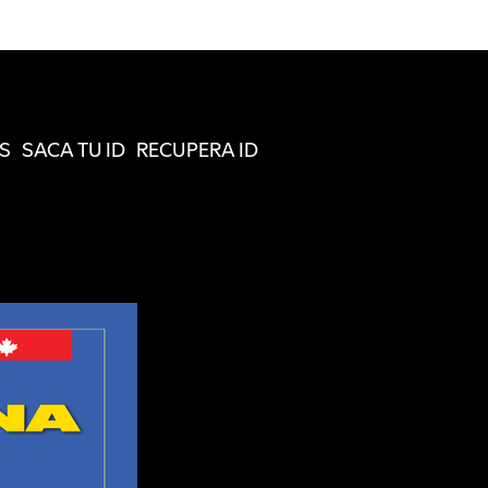
S
SACA TU ID
RECUPERA ID