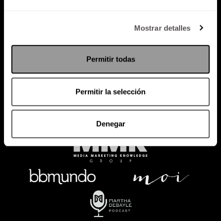
Política de Privacidad
Mostrar detalles
PODCAST
RADIO
MARTHA
EVENTOS
Permitir todas
PRODUCTOS
SACA TU ID
RECUPERA ID
Permitir la selección
Denegar