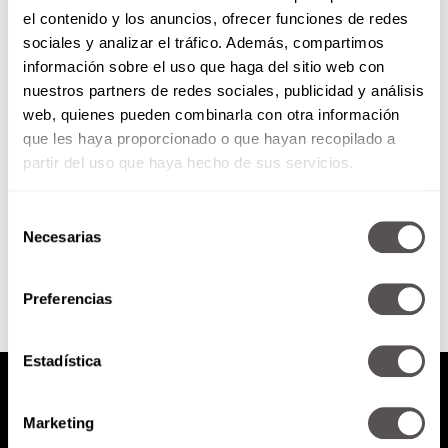
el contenido y los anuncios, ofrecer funciones de redes
Alegría para los amantes del
sociales y analizar el tráfico. Además, compartimos
chocolate
información sobre el uso que haga del sitio web con
nuestros partners de redes sociales, publicidad y análisis
Checa nuestra alegría seguro no
web, quienes pueden combinarla con otra información
te vas a resistir.
que les haya proporcionado o que hayan recopilado a
partir del uso que haya hecho de sus servicios.
Selección
SEGUIR LEYENDO
Necesarias
de
consentimiento
Preferencias
Estadística
Marketing