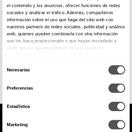
el contenido y los anuncios, ofrecer funciones de redes
Martes 7 de abril de 2015
sociales y analizar el tráfico. Además, compartimos
información sobre el uso que haga del sitio web con
nuestros partners de redes sociales, publicidad y análisis
Perfiles sociales: ubícalos en tu
web, quienes pueden combinarla con otra información
empresa Estrés mata compasión
que les haya proporcionado o que hayan recopilado a
¿Estás en pareja y aún así te
sientes sol@?
partir del uso que haya hecho de sus servicios.
Selección
SEGUIR LEYENDO
Necesarias
de
consentimiento
Preferencias
Estadística
Marketing