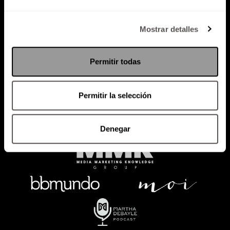
Política de Privacidad
Mostrar detalles
PODCAST
RADIO
MARTHA
EVENTOS
Permitir todas
PRODUCTOS
SACA TU ID
RECUPERA ID
Permitir la selección
Denegar