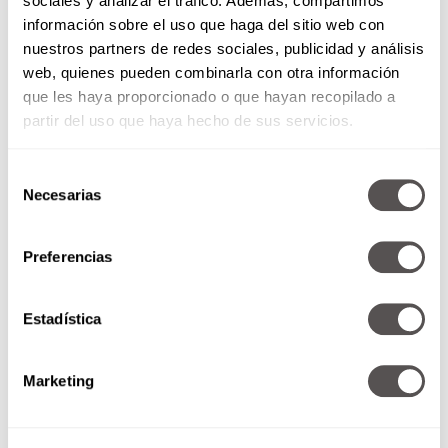
sociales y analizar el tráfico. Además, compartimos
información sobre el uso que haga del sitio web con
nuestros partners de redes sociales, publicidad y análisis
web, quienes pueden combinarla con otra información
que les haya proporcionado o que hayan recopilado a
partir del uso que haya hecho de sus servicios.
Viernes de Karaoke Titanium
Selección
Necesarias
de
Porque no podíamos quedarnos
consentimiento
con las ganas de alcanzar
Preferencias
nuestros tonos más altos.
Estadística
SEGUIR LEYENDO
Marketing