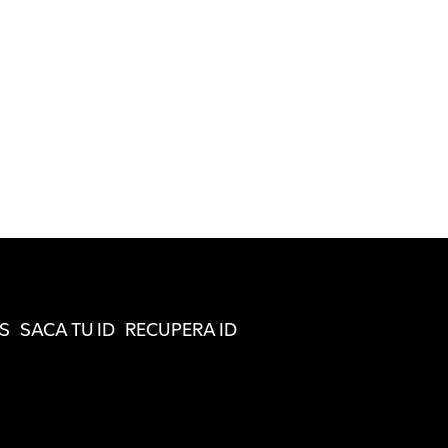
S
SACA TU ID
RECUPERA ID