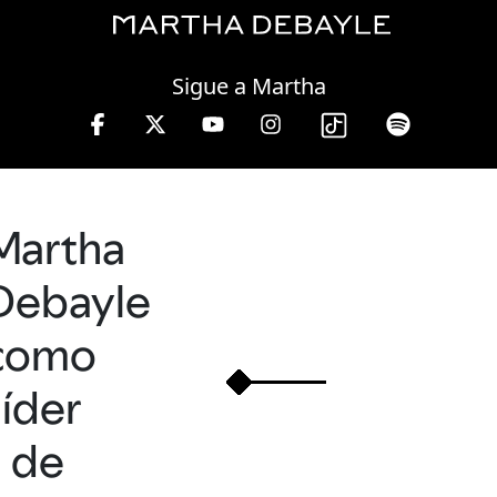
Friday, 07 August, 2026
Sigue a Martha
ha Debayle en W, lunes a viernes de 10 a 13 hrs.
Martha
Debayle
como
líder
de