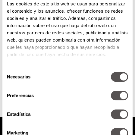
Las cookies de este sitio web se usan para personalizar
el contenido y los anuncios, ofrecer funciones de redes
sociales y analizar el tráfico. Además, compartimos
10 libros que deben leer tus
información sobre el uso que haga del sitio web con
hijos este 2018
nuestros partners de redes sociales, publicidad y análisis
web, quienes pueden combinarla con otra información
Les vamos a dar tips para poner a
sus hijos al día en la lectura y les
que les haya proporcionado o que hayan recopilado a
vamos a decir...
partir del uso que haya hecho de sus servicios.
Selección
Necesarias
de
SEGUIR LEYENDO
consentimiento
Preferencias
Estadística
Marketing