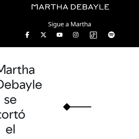
Friday, 07 August, 2026
Sigue a Martha
Martha
Debayle
se
cortó
el