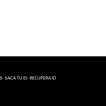
S
SACA TU ID
RECUPERA ID