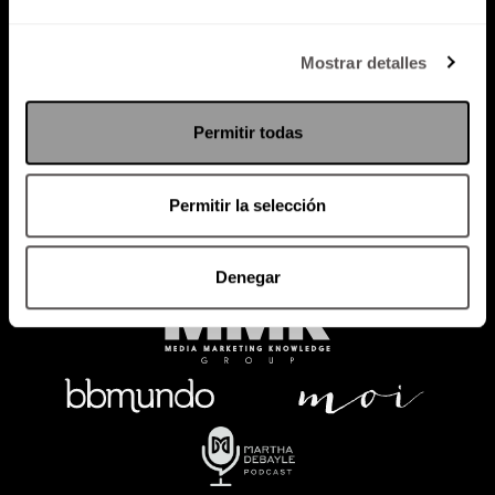
Política de Privacidad
Mostrar detalles
PODCAST
RADIO
MARTHA
EVENTOS
Permitir todas
PRODUCTOS
SACA TU ID
RECUPERA ID
Permitir la selección
Denegar