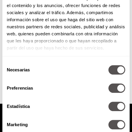
el contenido y los anuncios, ofrecer funciones de redes
Más de 80 en pareja: Capítulo 1
sociales y analizar el tráfico. Además, compartimos
información sobre el uso que haga del sitio web con
nuestros partners de redes sociales, publicidad y análisis
Empezamos con el reto, conoce a
web, quienes pueden combinarla con otra información
los participantes y sus historias.
que les haya proporcionado o que hayan recopilado a
partir del uso que haya hecho de sus servicios.
Selección
SEGUIR LEYENDO
Necesarias
de
consentimiento
Preferencias
Estadística
Marketing