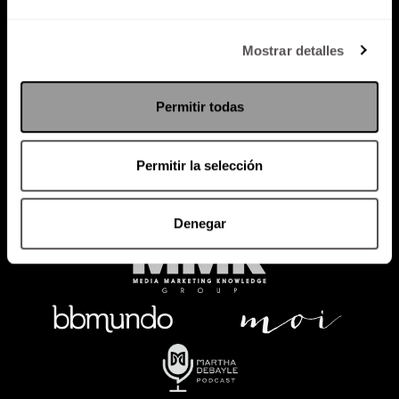
Política de Privacidad
Mostrar detalles
PODCAST
RADIO
MARTHA
EVENTOS
Permitir todas
PRODUCTOS
SACA TU ID
RECUPERA ID
Permitir la selección
Denegar