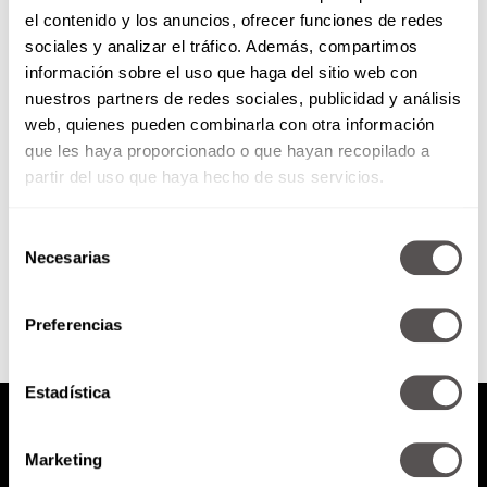
el contenido y los anuncios, ofrecer funciones de redes
Martes 24 de junio de 2014
sociales y analizar el tráfico. Además, compartimos
información sobre el uso que haga del sitio web con
nuestros partners de redes sociales, publicidad y análisis
Previo Italia vs Uruguay
web, quienes pueden combinarla con otra información
que les haya proporcionado o que hayan recopilado a
partir del uso que haya hecho de sus servicios.
Selección
SEGUIR LEYENDO
Necesarias
de
consentimiento
Preferencias
Estadística
Marketing