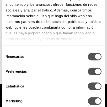
el contenido y los anuncios, ofrecer funciones de redes
Deja que te vean la cara
sociales y analizar el tráfico. Además, compartimos
información sobre el uso que haga del sitio web con
nuestros partners de redes sociales, publicidad y análisis
¿Alguna vez has escuchado
web, quienes pueden combinarla con otra información
hablar del “Triángulo de la
que les haya proporcionado o que hayan recopilado a
influencia”? Es la forma en la que
tus ojos, cejas, nariz...
partir del uso que haya hecho de sus servicios.
Selección
SEGUIR LEYENDO
Necesarias
de
consentimiento
Preferencias
Estadística
Marketing