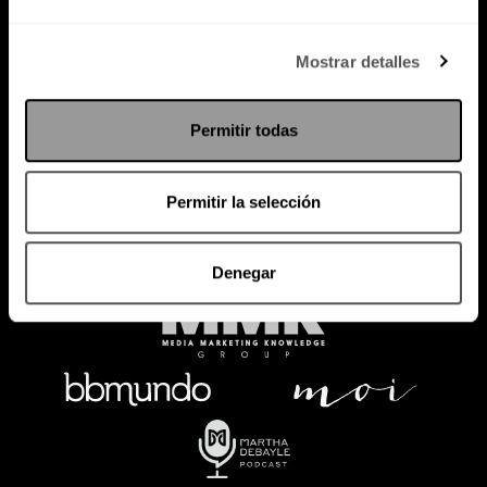
Política de Privacidad
Mostrar detalles
PODCAST
RADIO
MARTHA
EVENTOS
Permitir todas
PRODUCTOS
SACA TU ID
RECUPERA ID
Permitir la selección
Denegar