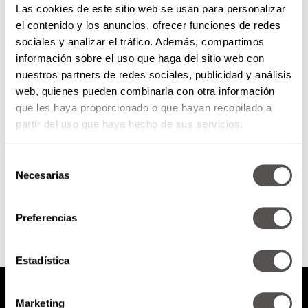
Las cookies de este sitio web se usan para personalizar
el contenido y los anuncios, ofrecer funciones de redes
sociales y analizar el tráfico. Además, compartimos
¡Matrimonio gay ya es legal en
información sobre el uso que haga del sitio web con
México!
nuestros partners de redes sociales, publicidad y análisis
web, quienes pueden combinarla con otra información
La decisión es histórica: el
matrimonio gay es un derecho
que les haya proporcionado o que hayan recopilado a
constitucional.
partir del uso que haya hecho de sus servicios.
Selección
Necesarias
de
SEGUIR LEYENDO
consentimiento
Preferencias
Estadística
Marketing