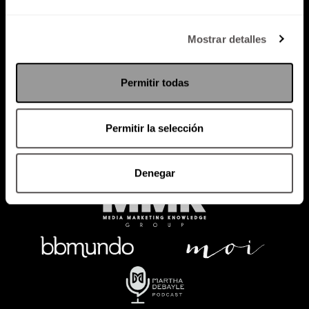
Política de Privacidad
Mostrar detalles
PODCAST
RADIO
MARTHA
EVENTOS
Permitir todas
PRODUCTOS
SACA TU ID
RECUPERA ID
Permitir la selección
Denegar