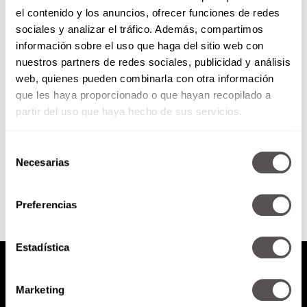
el contenido y los anuncios, ofrecer funciones de redes
Película: Ya veremos
sociales y analizar el tráfico. Además, compartimos
información sobre el uso que haga del sitio web con
nuestros partners de redes sociales, publicidad y análisis
Nos vienen a invitar el estreno de
web, quienes pueden combinarla con otra información
su nuevo película, Ya veremos, el
que les haya proporcionado o que hayan recopilado a
próximo 3 de agosto en todas
las...
partir del uso que haya hecho de sus servicios.
Selección
SEGUIR LEYENDO
Necesarias
de
consentimiento
Preferencias
Estadística
Marketing