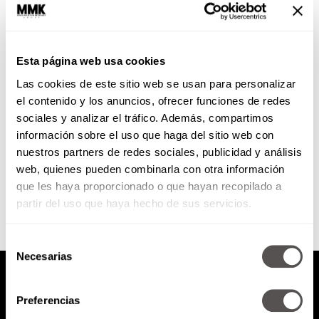
Series históricas que aman los
cuentahabientes
Esta página web usa cookies
Para todos los que me
Las cookies de este sitio web se usan para personalizar
escribieron en las redes sociales,
aquí están sus recomendaciones
el contenido y los anuncios, ofrecer funciones de redes
de series históricas.
sociales y analizar el tráfico. Además, compartimos
información sobre el uso que haga del sitio web con
nuestros partners de redes sociales, publicidad y análisis
SEGUIR LEYENDO
web, quienes pueden combinarla con otra información
que les haya proporcionado o que hayan recopilado a
partir del uso que haya hecho de sus servicios.
Selección
Necesarias
de
consentimiento
Preferencias