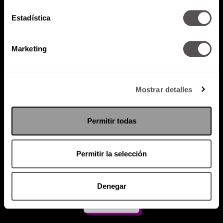
Estadística
Atención al cliente (suscripciones)
Política de Privacidad
Marketing
PODCAST
RADIO
MARTHA
EVENTOS
PRODUCTOS
SACA TU ID
RECUPERA ID
Mostrar detalles
Permitir todas
Permitir la selección
Denegar
Suscríbete