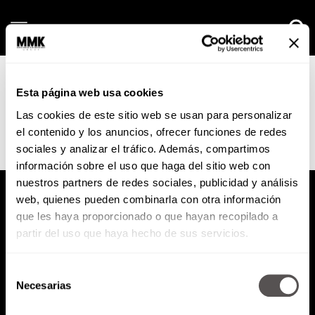
Sunday, 09 August, 2026
Maxi
Esta página web usa cookies
Las cookies de este sitio web se usan para personalizar
el contenido y los anuncios, ofrecer funciones de redes
sociales y analizar el tráfico. Además, compartimos
No posts found.
información sobre el uso que haga del sitio web con
nuestros partners de redes sociales, publicidad y análisis
web, quienes pueden combinarla con otra información
que les haya proporcionado o que hayan recopilado a
partir del uso que haya hecho de sus servicios.
Política de Privacidad
Selección
Necesarias
de
PODCAST
RADIO
MARTHA
EVENTOS
consentimiento