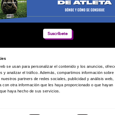
Suscríbete
ies
web se usan para personalizar el contenido y los anuncios, ofrec
s y analizar el tráfico. Además, compartimos información sobre 
 nuestros partners de redes sociales, publicidad y análisis web,
 con otra información que les haya proporcionado o que hayan
o que haya hecho de sus servicios.
Política de Privacidad
 Dumas 241 / Col. Polanco-Reforma / CP. 11550 / México D.F. / Teléfono: