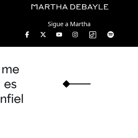
Thursday, 06 August, 2026
Sigue a Martha
a 13 hrs.
me
es
infiel