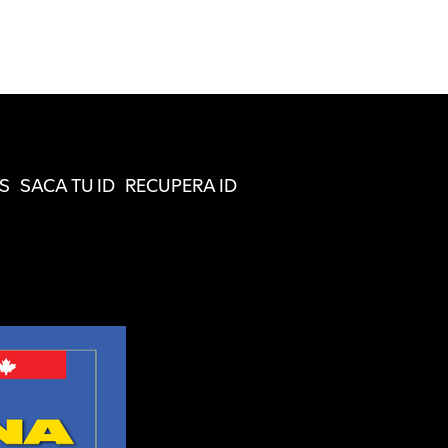
S
SACA TU ID
RECUPERA ID