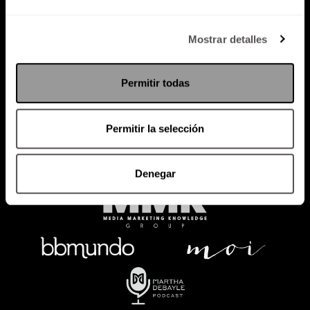
Política de Privacidad
Mostrar detalles
PODCAST
RADIO
MARTHA
EVENTOS
Permitir todas
PRODUCTOS
SACA TU ID
RECUPERA ID
Permitir la selección
Denegar