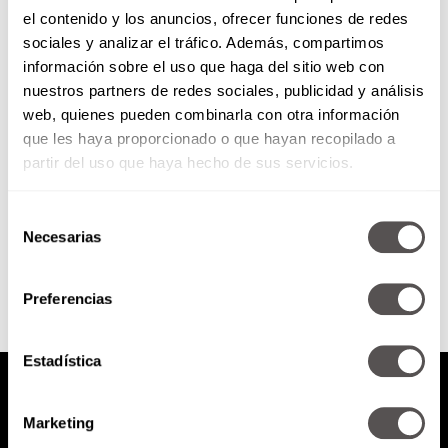
el contenido y los anuncios, ofrecer funciones de redes
PHONER: Gloria Trevi y su
sociales y analizar el tráfico. Además, compartimos
nuevo sencillo
información sobre el uso que haga del sitio web con
nuestros partners de redes sociales, publicidad y análisis
Gloria Trevi nos va a presentar su
web, quienes pueden combinarla con otra información
nuevo sencillo “Me lloras”
que les haya proporcionado o que hayan recopilado a
partir del uso que haya hecho de sus servicios.
Selección
SEGUIR LEYENDO
Necesarias
de
consentimiento
Preferencias
Estadística
Marketing