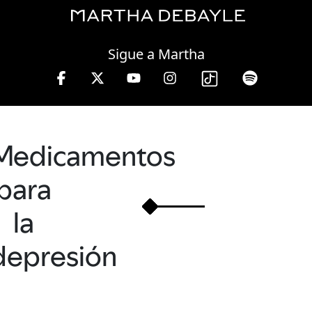
Friday, 07 August, 2026
Sigue a Martha
viernes de 10 a 13 hrs.
Medicamentos
para
la
depresión