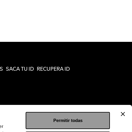
S
SACA TU ID
RECUPERA ID
Permitir todas
er