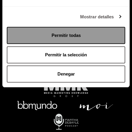
Política de Privacidad
Mostrar detalles
PODCAST
RADIO
MARTHA
EVENTOS
Permitir todas
PRODUCTOS
SACA TU ID
RECUPERA ID
Permitir la selección
Denegar