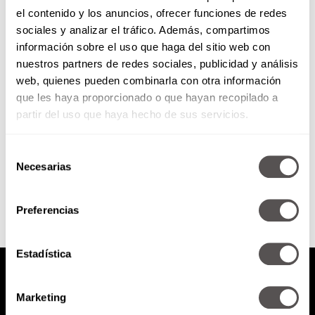
el contenido y los anuncios, ofrecer funciones de redes
7 superpoderes (inteligencias)
sociales y analizar el tráfico. Además, compartimos
que los niños deben activar
información sobre el uso que haga del sitio web con
nuestros partners de redes sociales, publicidad y análisis
Les vamos a decir cuáles son las
web, quienes pueden combinarla con otra información
habilidades que sus hijos deben
que les haya proporcionado o que hayan recopilado a
desarrollar para ser exitosos.
partir del uso que haya hecho de sus servicios.
Selección
SEGUIR LEYENDO
Necesarias
de
consentimiento
Preferencias
Estadística
Marketing