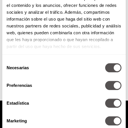
el contenido y los anuncios, ofrecer funciones de redes
Control freak vs confianza
sociales y analizar el tráfico. Además, compartimos
información sobre el uso que haga del sitio web con
nuestros partners de redes sociales, publicidad y análisis
Una de las conductas principales
web, quienes pueden combinarla con otra información
en las cuales caemos, casi
que les haya proporcionado o que hayan recopilado a
siempre de forma inconsciente
es el control.
partir del uso que haya hecho de sus servicios.
Selección
SEGUIR LEYENDO
Necesarias
de
consentimiento
Preferencias
Estadística
Marketing