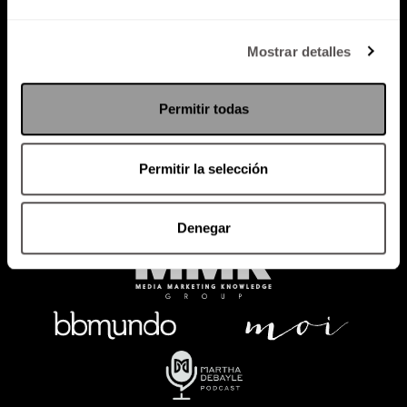
Política de Privacidad
Mostrar detalles
PODCAST
RADIO
MARTHA
EVENTOS
Permitir todas
PRODUCTOS
SACA TU ID
RECUPERA ID
Permitir la selección
Denegar