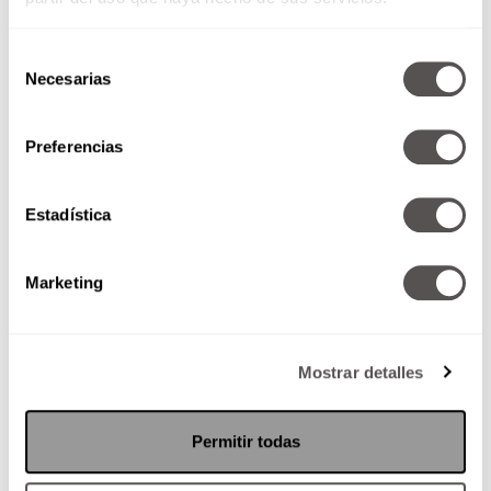
Selección
Necesarias
de
consentimiento
Preferencias
Análisis de letras de canciones
Estadística
Hicimos una retrospección de los
mensajes que los artistas nos
mandan con sus canciones y
Marketing
cómo nos han hecho daño....
Mostrar detalles
SEGUIR LEYENDO
Permitir todas