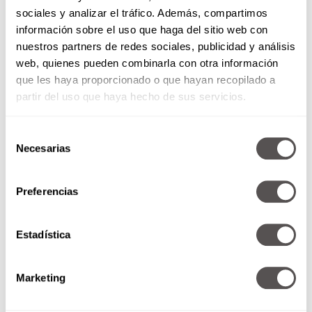
sociales y analizar el tráfico. Además, compartimos
información sobre el uso que haga del sitio web con
nuestros partners de redes sociales, publicidad y análisis
web, quienes pueden combinarla con otra información
que les haya proporcionado o que hayan recopilado a
partir del uso que haya hecho de sus servicios.
Mentes al aire: Maratón en
Selección
cabina
Necesarias
de
consentimiento
Tenemos invitados en cabina y
vamos poner a prueba su
Preferencias
destreza par los juegos de mesa.
¿A que equipo le...
Estadística
SEGUIR LEYENDO
Marketing