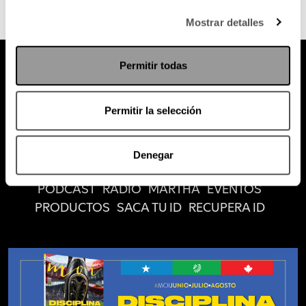
Mostrar detalles
Permitir todas
Permitir la selección
Atención al cliente (suscripciones)
Política de Privacidad
Denegar
PODCAST
RADIO
MARTHA
EVENTOS
PRODUCTOS
SACA TU ID
RECUPERA ID